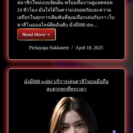
สมาชิกใหม่แบบจัดเต็ม พร้อมทีมงานดูแลตลอด
24 ชั่วโมง มั่นใจได้ในความปลอดภัยและความ
เสถียรในทุกการเดิมพันที่คุณเลือกเล่นกับเรา เว็บ
คาสิโนออนไลน์ติดอันดับ มั่งมี888 slot…
Read More
มั่งมี888 slot เว็บคาสิโนออนไลน์ติดอันดับ เล่นสะดวกผ
Pichayapa Sukkasem
April 18, 2025
มั่งมี888 wallet บริการเล่นคาสิโนบนมือถือ
สะดวกทุกที่ทุกเวลา