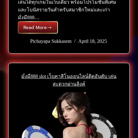
เล่นได้ทุกเกมในเว็บเดียว พร้อมโปรโมชั่นพิเศษ
และโบนัสรายวันสำหรับสมาชิกใหม่และเก่า
มั่งมี888…
Read More
มั่งมี888 เว็บตรง คาสิโนแตกง่ายแตกหนัก ถอนเงินได้
Pichayapa Sukkasem
April 18, 2025
มั่งมี888 slot เว็บคาสิโนออนไลน์ติดอันดับ เล่น
สะดวกผ่านลิงค์