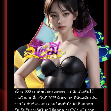
สล็อต 888 เราคือเว็บตรงแตกง่ายที่นักเดิมพันไว้
วางใจมากที่สุดในปี 2025 ด้วยระบบที่ทันสมัย เล่น
ง่าย ไม่ซับซ้อน และมาพร้อมกับโบนัสที่แตกทุก
วัน ลุ้นรับรางวัลใหญ่ได้ตลอด 24 ชั่วโมง ไม่ว่าจะ