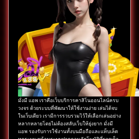
มั่งมี แอพ เราคือเว็บบริการคาสิโนออนไลน์ครบ
วงจร ด้วยระบบที่พัฒนาให้ใช้งานง่าย เล่นได้จบ
ในเว็บเดียว เรามีการรวบรวมไว้ให้เลือกเล่นอย่าง
หลากหลายโดยไม่ต้องสลับเว็บให้ยุ่งยาก มั่งมี
แอพ รองรับการใช้งานทั้งบนมือถือและแท็บเล็ต