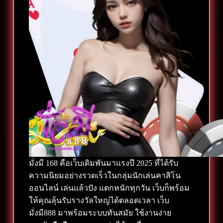
มั่งมี 168 คือเว็บเดิมพันมาแรงปี 2025 ที่ได้รับ
ความนิยมอย่างรวดเร็วในกลุ่มนักเล่นคาสิโน
ออนไลน์ เล่นแล้วปัง แตกหนักทุกวัน เว็บก็พร้อม
ให้คุณลุ้นรับรางวัลใหญ่ได้ตลอดเวลา เว็บ
มั่งมี888 มาพร้อมระบบทันสมัย ใช้งานง่าย