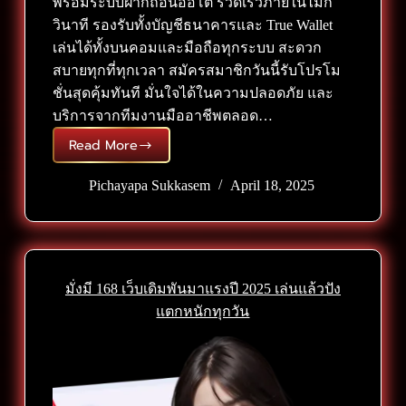
พร้อมระบบฝากถอนออโต้ รวดเร็วภายในไม่กี่
วินาที รองรับทั้งบัญชีธนาคารและ True Wallet
เล่นได้ทั้งบนคอมและมือถือทุกระบบ สะดวก
สบายทุกที่ทุกเวลา สมัครสมาชิกวันนี้รับโปรโม
ชั่นสุดคุ้มทันที มั่นใจได้ในความปลอดภัย และ
บริการจากทีมงานมืออาชีพตลอด…
Read More
มั่งมี 999 เว็บเกมคาสิโนยอดนิยมแห่งปี เลือกเล่นได้ไม่มี
Pichayapa Sukkasem
April 18, 2025
มั่งมี 168 เว็บเดิมพันมาแรงปี 2025 เล่นแล้วปัง
แตกหนักทุกวัน