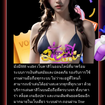
มั่งมี888 wallet เว็บคาสิโนออนไลน์ที่มาพร้อม
ระบบการเงินทันสมัยและปลอดภัย รองรับการใช้
งานผ่านมือถือทุกระบบ ไม่ว่าจะอยู่ที่ไหนก็
สามารถเข้าเล่นได้อย่างสะดวกทุกที่ทุกเวลา ด้วย
บริการเล่นคาสิโนบนมือถือที่ครบวงจร ทั้งบาคา
ร่า สล็อต เกมยิงปลา และเกมเดิมพันยอดนิยมอีก
มากมายในเว็บเดียว ระบบฝาก-ถอนผ่าน True