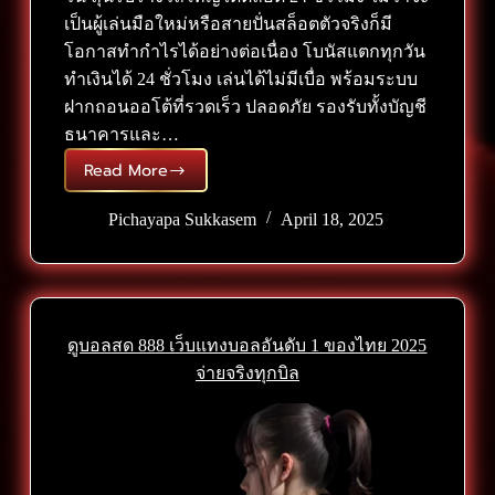
เป็นผู้เล่นมือใหม่หรือสายปั่นสล็อตตัวจริงก็มี
โอกาสทำกำไรได้อย่างต่อเนื่อง โบนัสแตกทุกวัน
ทำเงินได้ 24 ชั่วโมง เล่นได้ไม่มีเบื่อ พร้อมระบบ
ฝากถอนออโต้ที่รวดเร็ว ปลอดภัย รองรับทั้งบัญชี
ธนาคารและ…
Read More
สล็อต 888 เว็บตรงแตกง่าย โบนัสแตกทุกวัน ทำเงินได้
Pichayapa Sukkasem
April 18, 2025
ดูบอลสด 888 เว็บแทงบอลอันดับ 1 ของไทย 2025
จ่ายจริงทุกบิล