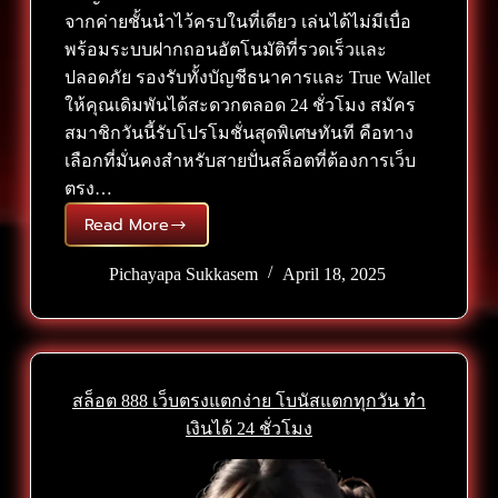
จากค่ายชั้นนำไว้ครบในที่เดียว เล่นได้ไม่มีเบื่อ
พร้อมระบบฝากถอนอัตโนมัติที่รวดเร็วและ
ปลอดภัย รองรับทั้งบัญชีธนาคารและ True Wallet
ให้คุณเดิมพันได้สะดวกตลอด 24 ชั่วโมง สมัคร
สมาชิกวันนี้รับโปรโมชั่นสุดพิเศษทันที คือทาง
เลือกที่มั่นคงสำหรับสายปั่นสล็อตที่ต้องการเว็บ
ตรง…
Read More
bet 888 เว็บสล็อตมาแรง 2025 จ่ายจริงทุกยูส ไม่มีล็
Pichayapa Sukkasem
April 18, 2025
สล็อต 888 เว็บตรงแตกง่าย โบนัสแตกทุกวัน ทำ
เงินได้ 24 ชั่วโมง