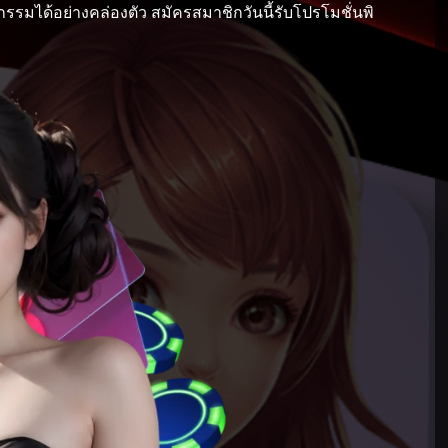
รรมได้อย่างคล่องตัว สมัครสมาชิกวันนี้รับโปรโมชั่นพิ