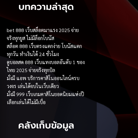
บทความล่าสุด
bet 888 เว็บสล็อตมาแรง 2025 จ่าย
จริงทุกยูส ไม่มีล็อกโบนัส
สล็อต 888 เว็บตรงแตกง่าย โบนัสแตก
ทุกวัน ทำเงินได้ 24 ชั่วโมง
ดูบอลสด 888 เว็บแทงบอลอันดับ 1 ของ
ไทย 2025 จ่ายจริงทุกบิล
มั่งมี แอพ บริการคาสิโนออนไลน์ครบ
วงจร เล่นได้จบในเว็บเดียว
มั่งมี 999 เว็บเกมคาสิโนยอดนิยมแห่งปี
เลือกเล่นได้ไม่มีเบื่อ
คลังเก็บข้อมูล