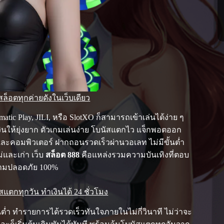
ล็อตทุกค่ายดังในเว็บเดียว
gmatic Play, JILI, หรือ SlotXO ก็สามารถเข้าเล่นได้ง่าย ๆ
เงินให้ยุ่งยาก ตัวเกมเล่นง่าย โบนัสแตกไว แจ็กพอตออก
ือและคอมพิวเตอร์ ฝากถอนรวดเร็วผ่านวอเลท ไม่มีขั้นต่ำ
และเก่า เว็บ
สล็อต
888
คือแหล่งรวมความบันเทิงที่ตอบ
ความปลอดภัย 100%
สแตกทุกวัน ทำเงินได้ 24 ชั่วโมง
ำ ทำรายการได้รวดเร็วทันใจภายในไม่กี่วินาที ไม่ว่าจะ