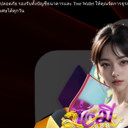
ปลอดภัย รองรับทั้งบัญชีธนาคารและ True Wallet ให้คุณจัดการธุรก
เศษได้ทุกวัน