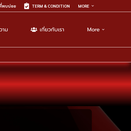
ี่พบบ่อย
TERM & CONDITION
MORE
วาม
เกี่ยวกับเรา
More